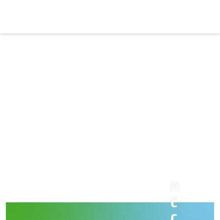
A
C
C