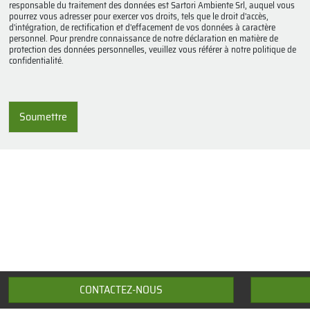
c
responsable du traitement des données est Sartori Ambiente Srl, auquel vous
y
pourrez vous adresser pour exercer vos droits, tels que le droit d'accès,
d'intégration, de rectification et d'effacement de vos données à caractère
p
personnel. Pour prendre connaissance de notre déclaration en matière de
o
protection des données personnelles, veuillez vous référer à notre politique de
l
confidentialité.
i
c
y
*
Soumettre
CONTACTEZ-NOUS