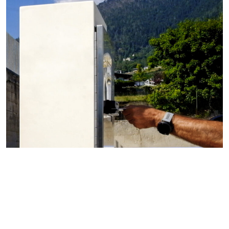
O
L
L
E
C
T
E