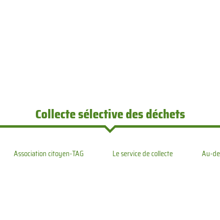
Collecte sélective des déchets
Association citoyen-TAG
Le service de collecte
Au-de