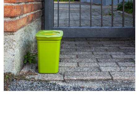
É
G
É
T
A
L
E