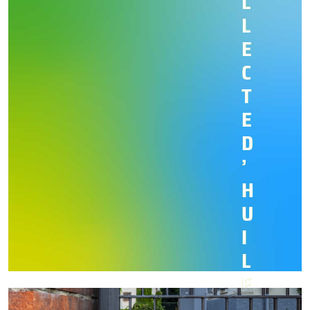
L
L
E
C
T
E
D
’
H
U
I
L
E
V