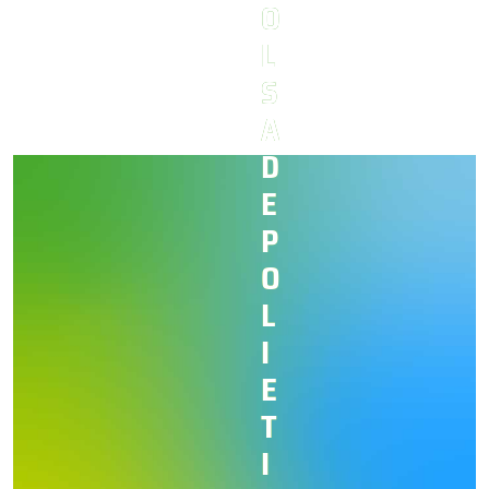
O
L
S
A
D
E
P
O
L
I
E
T
I