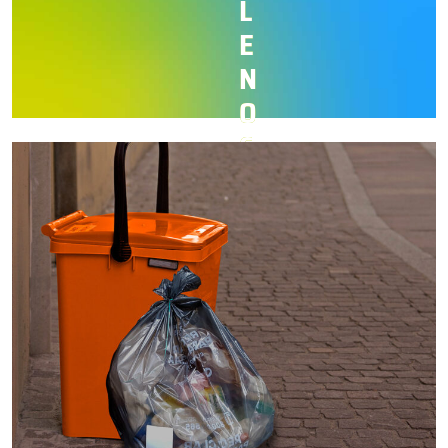
L
E
N
O
C
O
N
T
A
G