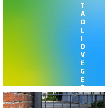
T
A
O
L
I
O
V
E
G
E
T
A
L