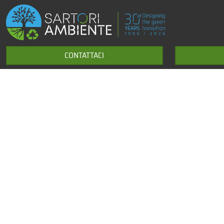
CONTATTACI
Sviluppo di prodotti e soluzioni tecnologiche per l’ambiente
+39 0464 531643
info@sartori-ambiente.com
Sartori Ambiente Srl
Headquater
Via Sant'Andrea, 51, 38062 Arco TN
Unità tecnica e assistenza
Zona Artigianale Commerciale, 3A, 38050 Telve TN
Reg Impr TN, CF, PI 01100130226
Capitale sociale € 50.000,00 I.V.