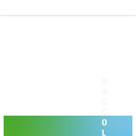
R
A
C
C
O
L