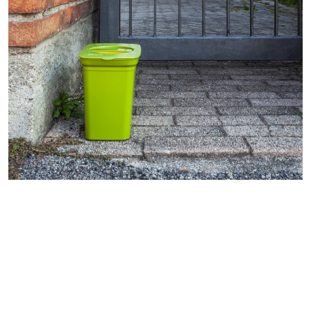
E
E
S
A
U
S
T
O