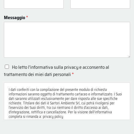
Messaggio
*
P
Ho letto l'informativa sulla privacy e acconsento al
r
trattamento dei miei dati personali
*
i
v
a
I dati conferiti con la compilazione del presente modulo di richiesta
informazioni saranno oggetto di trattamento cartaceo e informatizzato. I Suoi
c
dati saranno utilizzati esclusivamente per dare risposta alle sue specifiche
y
richieste. Titolare dei dati è Sartori Ambiente Srl, cui potrà rivolgersi per
p
l'eservizio dei Suoi diritti, tra cui rientrano il diritto d'accesso ai dati,
d'integrazione, rettifica e cancellazione. Per la visione dell'informativa
o
completa si rimanda a: privacy policy
l
i
c