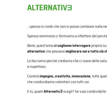
ALTERNATIVƎ
…spesso si crede che non si possa cambiare nulla nell
Spesso nemmeno ci fermiamo a riflettere del perché 
Bene, quest’anno
ci vogliamo interrogare
proprio su 
alternative
che possano
migliorare noi e tutto ciò c
Lo facciamo perché crediamo che ci siano delle soluz
e rispettoso.
Costerà
impegno, creatività, innovazione
, tutte qua
che condividiamo volentieri con tutti voi.
E tu, quale
AlternativƎ
scegli? Se vuoi condividerle 