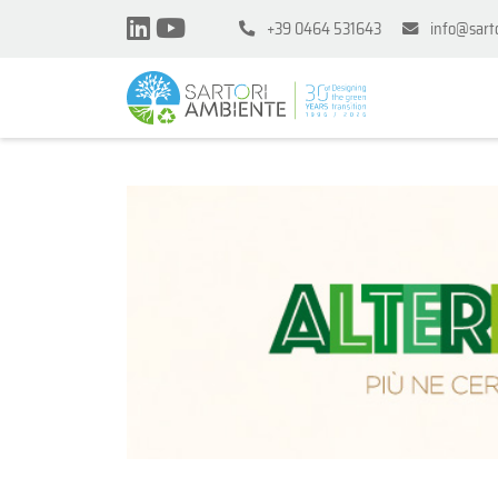
+39 0464 531643
info@sart