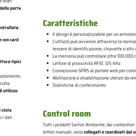
e orari
dello porta
Caratteristiche
ntrollata:
Il design è personalizzabile per un armon
e con card
L’utilizzo può avvenire attraverso la normal
tessere di identificazione, chiavette o altri
La memoria può controllare oltre 100.000 
ttura tipici
Lettore di prossimità RFID: 125 KHz
Connessione GPRS al portale web per cont
svuotamento
Abilitazione e disabilitazione utenze da r
ccolta
Statistiche di conferimento
 utilizzo
 vista
Control room
 i dati
Tutti i prodotti Sartori Ambiente, dai contenitori 
lettori manuali, sono
collegati e coordinati dal 