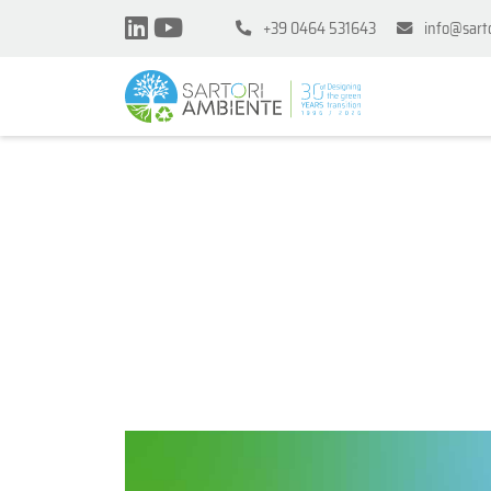
+39 0464 531643
info@sart