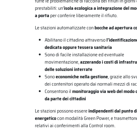
tutte le problematiche di raccolta dei rifiuti in giorni 
prestabiliti: un’
isola ecologica a integrazione del mo
a porta
per conferire liberamente il rifiuto.
Le stazioni automatizzate con
bocche ad apertura co
Abilitano il cittadino attraverso
l’identificazion
dedicata oppure tessera sanitaria
Sono di facile installazione ed eventuale
movimentazione,
azzerando i costi di infrastru
delle soluzioni interrate
Sono
economiche nella gestione
, grazie allo 
dei contenitori operato dai normali mezzi di ra
Consentono il
monitoraggio via web del modo di
da parte dei cittadini
Le stazioni possono essere
indipendenti dal punto di
energetico
con modalità Green Power, e trasmettono
relativi ai conferimenti alla Control room.