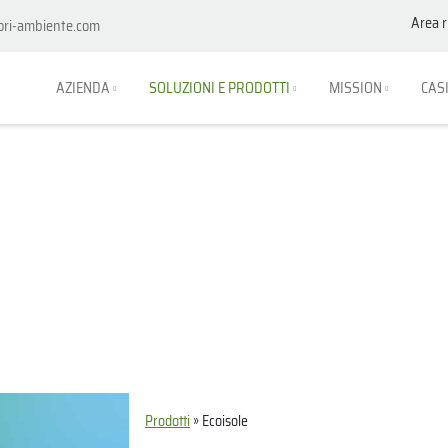
Area r
ori-ambiente.com
AZIENDA
SOLUZIONI E PRODOTTI
MISSION
CAS
Prodotti
»
Ecoisole