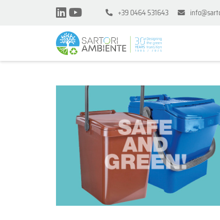
+39 0464 531643
info@sart