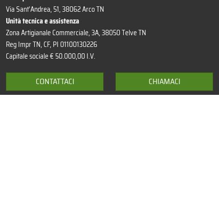
Via Sant'Andrea, 51, 38062 Arco TN
Unità tecnica e assistenza
Zona Artigianale Commerciale, 3A, 38050 Telve TN
Reg Impr TN, CF, PI 01100130226
Capitale sociale € 50.000,00 I.V.
CONTATTACI
CHIAMACI
Newsletter
Ambiente, innovazione, qualità, scelte...
Sono valori che trattiamo nella nostra newsletter in arrivo ogni ultimo
venerdì del mese. Sono anche i tuoi?
ISCRIVITI
Privacy Policy
Cookie Policy
Aggiorna preferenze
Condizioni di vendita
Indicazioni imballaggi
Diversity inclusion