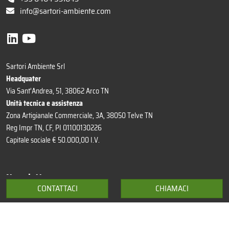
info@sartori-ambiente.com
Sartori Ambiente Srl
Headquater
Via Sant'Andrea, 51, 38062 Arco TN
Unità tecnica e assistenza
Zona Artigianale Commerciale, 3A, 38050 Telve TN
Reg Impr TN, CF, PI 01100130226
Capitale sociale € 50.000,00 I.V.
Newsletter
CONTATTACI
CHIAMACI
Ambiente, innovazione, qualità, scelte...
Sono valori che trattiamo nella nostra newsletter in arrivo ogni ultimo
venerdì del mese. Sono anche i tuoi?