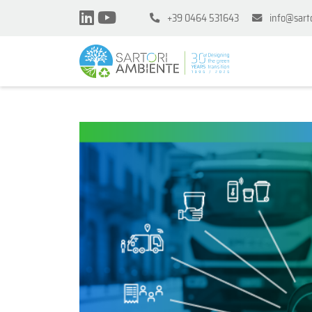
+39 0464 531643
info@sart